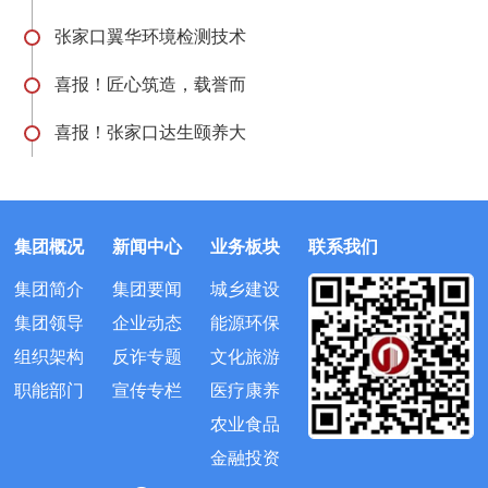
张家口翼华环境检测技术
喜报！匠心筑造，载誉而
喜报！张家口达生颐养大
集团概况
新闻中心
业务板块
联系我们
集团简介
集团要闻
城乡建设
集团领导
企业动态
能源环保
组织架构
反诈专题
文化旅游
职能部门
宣传专栏
医疗康养
农业食品
金融投资