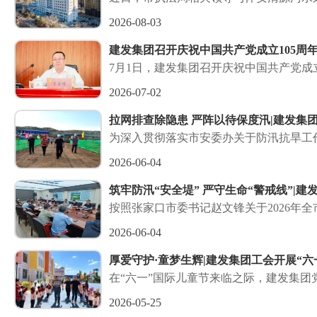
厂负责人一行，专程来到张家口建发水务
2026-08-03
有限公司，送上“悉心指导解运维难题，
相助促水务发展” 锦旗，对公司提供专业
帮扶、助...
7月1日，建发集团召开庆祝中国共产党成立
优一先”表彰大会，深情回顾党的百年奋
2026-07-02
典型，激励全集团党员干部奋进新征程、
团领导班子全体成员..
为深入贯彻落实市安委办关于防汛抗旱工
神，切实保障在建项目安全稳定。近日，
2026-06-04
董事长宋玉峰，党委副书记、总经理刘亚
李强，副总经理郭炜及.
按照张家口市委书记赵文锋关于2026年
中，提出的“抓早抓实、筑牢防线”总要求。5
2026-06-04
日，建发集团党委委员、副总经理郭炜带
利枢纽工程项目一线，就防
在“六一”国际儿童节来临之际，建发集团
会主席李强一行前往集团旗下察北幼儿园
2026-05-25
向全体小朋友致以诚挚的节日祝福，向默