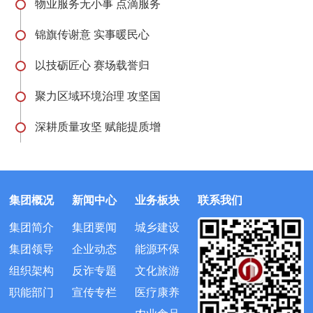
物业服务无小事 点滴服务
锦旗传谢意 实事暖民心
以技砺匠心 赛场载誉归
聚力区域环境治理 攻坚国
深耕质量攻坚 赋能提质增
集团概况
新闻中心
业务板块
联系我们
集团简介
集团要闻
城乡建设
集团领导
企业动态
能源环保
组织架构
反诈专题
文化旅游
职能部门
宣传专栏
医疗康养