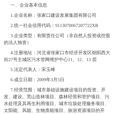
一、企业基本信息
1.企业名称：张家口建设发展集团有限公司
2.统一社会信用代码：9113070067207722XR
3.企业类型：有限责任公司（非自然人投资或控股
的法人独
资）
4.注册地址：河北省张家口市经济开发区朝阳西大
街27号主城区污水管网维护中心11、12、13 层
5.法定代表人：宋玉峰
6.成立日期：2009年3月5日
7.经营范围：城市基础设施建设项目的投资、开
发、建设。荒山造林项目、森林经营和管护项目、污
水处理及其再生利用项目、城市垃圾处理服务项目、
太阳能、风能、生物质能项目、旅游资源项目的开