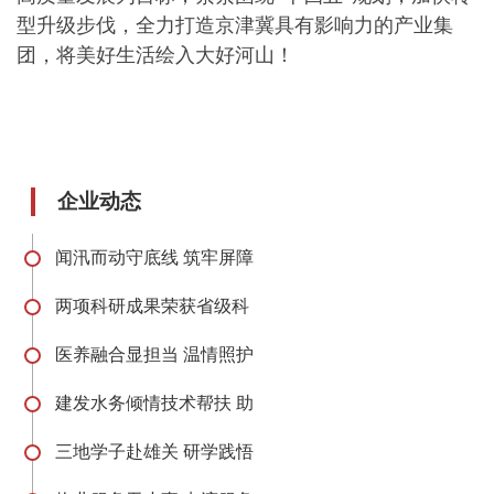
型升级步伐，全力打造京津冀具有影响力的产业集
团，将美好生活绘入大好河山！
企业动态
闻汛而动守底线 筑牢屏障
两项科研成果荣获省级科
医养融合显担当 温情照护
建发水务倾情技术帮扶 助
三地学子赴雄关 研学践悟