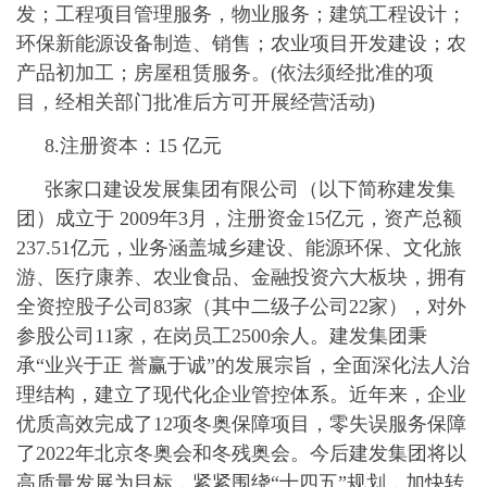
发；工程项目管理服务，物业服务；建筑工程设计；
环保新能源设备制造、销售；农业项目开发建设；农
产品初加工；房屋租赁服务。(依法须经批准的项
目，经相关部门批准后方可开展经营活动)
8.注册资本：15 亿元
张家口建设发展集团有限公司（以下简称建发集
团）成立于 2009年3月，注册资金15亿元，资产总额
237.51亿元，业务涵盖城乡建设、能源环保、文化旅
游、医疗康养、农业食品、金融投资六大板块，拥有
全资控股子公司83家（其中二级子公司22家），对外
参股公司11家，在岗员工2500余人。建发集团秉
承“业兴于正 誉赢于诚”的发展宗旨，全面深化法人治
理结构，建立了现代化企业管控体系。近年来，企业
优质高效完成了12项冬奥保障项目，零失误服务保障
了2022年北京冬奥会和冬残奥会。今后建发集团将以
高质量发展为目标，紧紧围绕“十四五”规划，加快转